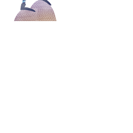
此乃库存图片，并非于发展项目或期数或其附近拍摄，可能经电脑修饰处理，并不反映发展项目或期数或其附近之
最终外观、景观、设施、周边建筑物及环境，亦与发展项目及期数无关，仅供参考。图片并不构成亦不得诠释成卖
方就发展项目或期数、其周边环境、建筑物、区域发展、规划、用途、景观及设施作出任何不论明示或隐含之要
约、承诺、陈述或保证(不论与景观是否有关)。准买家亦不应作出任何倚赖，或就此相片的任何内容向卖方作出任
何追讨。有关发展项目及期数的详细资料，请参阅有关售楼说明书。
卖方及有参与发展项目期数的其他人的资料
版权与商标
卖方及有参与发展项目期数的其他人的资料
本网站如被视为广告则本告示适用。
本网站所显示的商标、商号和标志，由光时投资有限公司及其他相关人士拥有。
本网站如被视为广告则本告示适用。
未经光时投资有限公司或该等人士的书面同意，不可使用此等商标、商号和标
发展项目期数名称: 西沙湾发展项目（「发展项目」）的第1A（2）期（「期
发展项目期数名称: Sai Sha Residences（「发展项目」）的第1A（2）期（「期数」） （期数中住宅发展项目的
志。
Aqua Avenue第1座、Aqua Avenue第2座、Aqua Avenue第3座及Aqua Avenue第5座称为「Sierra Sea」）。
数」） （期数中住宅发展项目的Aqua Avenue第1座、Aqua Avenue第2座、
本广告仅为促销发展项目第1A（2）期内的住宅物业。
Aqua Avenue第3座及Aqua Avenue第5座称为「SIERRA SEA」）。
本网站所载的资料及材料受版权保护。未经光时投资有限公司事前以书面同意，
區域：十四鄉
不可将此等资料及材料的任何部份修改、翻版、储存、传送、复制、分发或以任
期数的街道名称及门牌号数：海映路8号*
本广告仅为促销发展项目第1A（2）期内的住宅物业。
卖方就期数指定的互联网网站的网址：www.sierrasea.com.hk
何其他方式作商业或公共用途。
本广告/宣传资料内载列的相片、图像、绘图或素描显示纯属画家对有关发展项目之想像。有关相片、图像、绘图或
区域：十四乡︱期数的街道名称及门牌号数：海映路8号*
素描并非按照比例绘画及/或可能经过电脑修饰处理。准买家如欲了解发展项目的详情，请参阅售楼说明书。卖方亦
卖方就期数指定的互联网网站的网址：www.sierrasea.com.hk
建议准买家到有关发展地盘作实地考察，以对该发展地盘、其周边地区环境及附近的公共设施有较佳了解。
卖方︰光时投资有限公司︱卖方的控权公司︰新鸿基地产发展有限公司、Vast Earn Limited、Williston
本广告/宣传资料内载列的相片、图像、绘图或素描显示纯属画家对有关发展项目
Investment S.A.︱期数的认可人士︰陈韵明︱期数的认可人士以其专业身份担任经营人、董事或雇员的商号或法
之想像。有关相片、图像、绘图或素描并非按照比例绘画及/或可能经过电脑修饰
团：巴马丹拿建筑师有限公司︱期数的承建商︰骏辉建筑有限公司︱就期数中的住宅物业的出售而代表拥有人行事
的律师事务所︰孖士打律师行、胡关李罗律师行、薛冯邝岑律师行、胡百全律师事务所、张叶司徒陈律师事务所︱
处理。准买家如欲了解发展项目的详情，请参阅售楼说明书。卖方亦建议准买家
已为期数的建造提供贷款或已承诺为该项建造提供融资的认可机构︰恒生银行有限公司︱已为期数的建造提供贷款
到有关发展地盘作实地考察，以对该发展地盘、其周边地区环境及附近的公共设
的任何其他人︰Sun Hung Kai Properties Holding Investment Limited︱尽卖方所知的期数的预计关键日期︰
2025年12月1日。关键日期指批地文件的条件就期数而获符合的日期。预计关键日期是受到买卖合约所允许的任何
施有较佳了解。
延期所规限的。 ︱本广告由卖方发布或在卖方的同意下由另一人发布。 ︱
︱卖方建议准买方参阅有关售楼说明
书，以了解期数的资料。详情请参阅售楼说明书。 ︱
*此临时门牌号数有待期数建成时确认。
卖方︰光时投资有限公司︱卖方的控权公司︰新鸿基地产发展有限公司、Vast
Earn Limited、Williston Investment S.A.︱期数的认可人士︰陈韵明︱期数的认
可人士以其专业身份担任经营人、董事或雇员的商号或法团：巴马丹拿建筑师有
ENG
繁