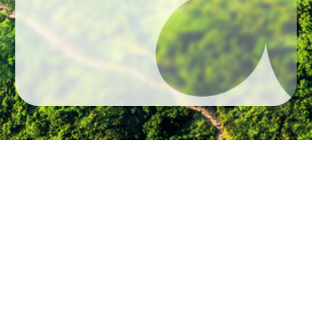
本图像以于2025年1月 11日在发展项目地盘附近上空拍摄之相片作为背景，经修饰及/或简化处理，并加入期数的
电脑模拟效果图/绘图，经电脑效果合成修饰处理，并非按照比例制作，以展示期数之大概外观、其周边环境及建筑
物。本图像并非作展示发展项目及期数或其任何部分最后完成之实际外观、其景观或其周边环境、建筑物、设计、
设施及布局，内容仅供参考。拍摄背景相片时，发展项目及期数仍在兴建中，其批准建筑图则会不时修改，落成后
之详情亦可能与本图所示之详情不同，一切以政府相关部门最后批准之建筑图则为准。发展项目及期数附近的道
路、建筑物、设施及环境可能未有显示。本图像仅为促销期数而制作。发展项目的其他期数/部分仍在兴建中，发展
卖方及有参与发展项目期数的其他人的资料
版权与商标
项目的其他期数可能显示于模拟效果图或未有显示或经透明化/简化处理。本图像亦可能显示发展项目及期数以外已
落成、拟建中或未落成的建筑物、设施及区域发展等。此等建筑物、设施及区域发展等之详情(包括但不限于落实与
否、名称、位置、设计、大小、比例、距离、竣工时间等)均以政府或相关机构之最终决定为准。此等建筑物、设施
及区域发展等于发展项目及期数落成或入伙时可能尚未完成或全面更改，其细节可不时更改及与本图像所述者不
本网站如被视为广告则本告示适用。
本网站所显示的商标、商号和标志，由光时投资有限公司及其他相关人士拥有。
同。本图像内的建筑物、设施、布局、间隔、规格、尺寸、颜色、用料、装置、装修物料、设备、灯光效果、家
俬、装饰物﹑植物﹑树木﹑园景及其他物件等仅供参考，亦未必会在发展项目、期数及会所或其任何部份或其附近
未经光时投资有限公司或该等人士的书面同意，不可使用此等商标、商号和标
出现。发展项目及期数的周边环境，建筑物及设施会不时改变。本图像中所描述或显示的景观并非等同日后住户于
发展项目期数名称: 西沙湾发展项目（「发展项目」）的第1A（2）期（「期
志。
任何时间在发展项目及期数内所能观看到的真实景观。发展项目及期数住宅物业所享有之景观受其座向、楼层、周
数」） （期数中住宅发展项目的Aqua Avenue第1座、Aqua Avenue第2座、
边建筑物及环境所影响。本图像并不构成亦不得诠释成卖方作出任何就发展项目及期数、其周边环境、建筑物及设
施不论明示或隐含之合约条款、要约、承诺、陈述或保证(不论是否有关景观)。卖方建议准买家到有关发展地盘作
Aqua Avenue第3座及Aqua Avenue第5座称为「SIERRA SEA」）。
本网站所载的资料及材料受版权保护。未经光时投资有限公司事前以书面同意，
实地考察，以对该发展地盘、其周边地区环境及附近的公共设施有较佳了解。有关发展项目及期数的详细资料，请
不可将此等资料及材料的任何部份修改、翻版、储存、传送、复制、分发或以任
参阅有关售楼说明书。
本广告仅为促销发展项目第1A（2）期内的住宅物业。
何其他方式作商业或公共用途。
卖方及有参与发展项目期数的其他人的资料
区域：十四乡︱期数的街道名称及门牌号数：海映路8号*
卖方就期数指定的互联网网站的网址：www.sierrasea.com.hk